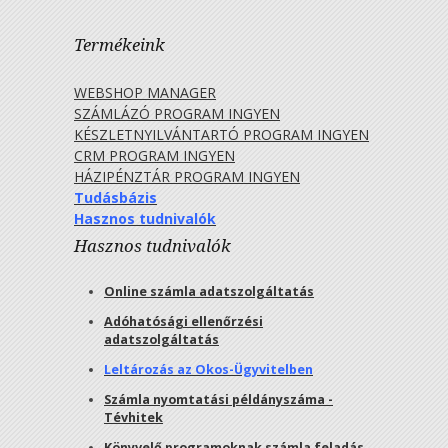
Termékeink
WEBSHOP MANAGER
SZÁMLÁZÓ PROGRAM INGYEN
KÉSZLETNYILVÁNTARTÓ PROGRAM INGYEN
CRM PROGRAM INGYEN
HÁZIPÉNZTÁR PROGRAM INGYEN
Tudásbázis
Hasznos tudnivalók
Hasznos tudnivalók
Online számla adatszolgáltatás
Adóhatósági ellenőrzési
adatszolgáltatás
Leltározás az Okos-Ügyvitelben
Számla nyomtatási példányszáma -
Tévhitek
Könyvelő programoknak számla feladás