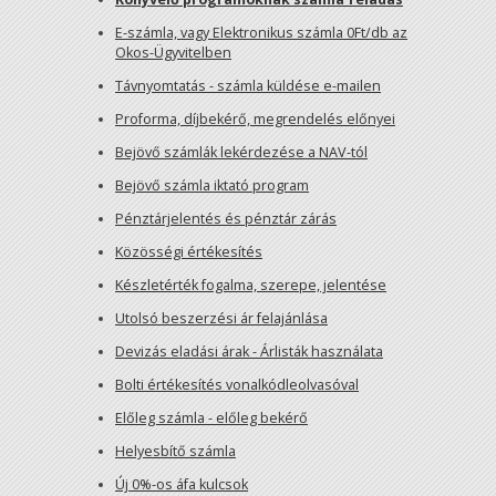
E-számla, vagy Elektronikus számla 0Ft/db az
Okos-Ügyvitelben
Távnyomtatás - számla küldése e-mailen
Proforma, díjbekérő, megrendelés előnyei
Bejövő számlák lekérdezése a NAV-tól
Bejövő számla iktató program
Pénztárjelentés és pénztár zárás
Közösségi értékesítés
Készletérték fogalma, szerepe, jelentése
Utolsó beszerzési ár felajánlása
Devizás eladási árak - Árlisták használata
Bolti értékesítés vonalkódleolvasóval
Előleg számla - előleg bekérő
Helyesbítő számla
Új 0%-os áfa kulcsok