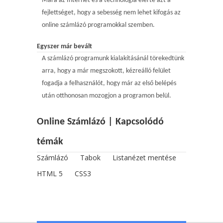
Mára az Internet és a technológia elérte azt a
fejlettséget, hogy a sebesség nem lehet kifogás az
online számlázó programokkal szemben.
Egyszer már bevált
A számlázó programunk kialakításánál törekedtünk
arra, hogy a már megszokott, kézreálló felület
fogadja a felhasználót, hogy már az első belépés
után otthonosan mozogjon a programon belül.
Online Számlázó | Kapcsolódó
témák
Számlázó
Tabok
Listanézet mentése
HTML 5
CSS3