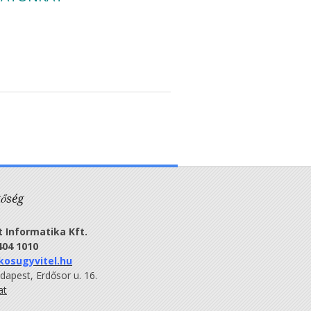
tőség
 Informatika Kft.
404 1010
kosugyvitel.hu
apest, Erdősor u. 16.
at