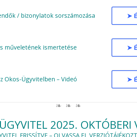
teendők / bizonylatok sorszámozása
➤ É
ás műveletének ismertetése
➤ É
az Okos-Ügyvitelben – Videó
➤ É
ÜGYVITEL 2025. OKTÓBERI 
VITEL FRISSÍTVE – OLVASSA EL VERZIÓTÁJÉKO