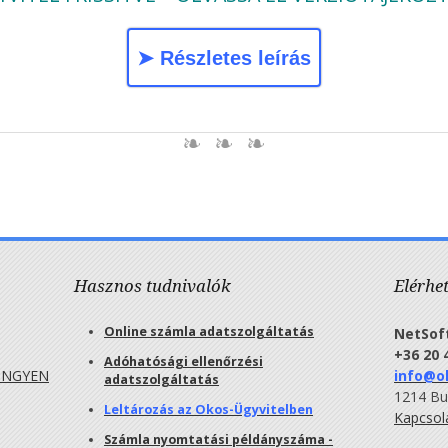
➤ Részletes leírás
Hasznos tudnivalók
Elérhe
Online számla adatszolgáltatás
NetSoft
+36 20 
Adóhatósági ellenőrzési
INGYEN
info@o
adatszolgáltatás
1214 Bud
Leltározás az Okos-Ügyvitelben
Kapcsol
Számla nyomtatási példányszáma -