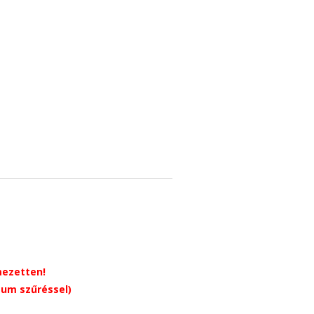
mezetten!
tum szűréssel)