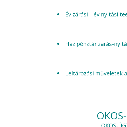
Év zárási – év nyitási 
Házipénztár zárás-nyit
Leltározási műveletek 
OKOS-
OKOS-ÜGY