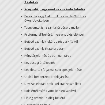
Tévhitek
Könyvelő programoknak számla feladás
E-számla, vagy Elektronikus számla 0Ft/db az
Okos-Ügyvitelben
Távnyomtatás - számla küldése e-mailen
Proforma, díjbekérő, megrendelés előnyei
Bejövő számlák lekérdezése a NAV-tól
Bejövő számla iktató program
Pénztárjelentés és pénztár zárás
Közösségi értékesítés
Készletérték fogalma, szerepe, jelentése
Utolsó beszerzési ár felajánlása
Devizás eladási árak - Árlisták használata
Bolti értékesítés vonalkódleolvasóval
Előleg számla - előleg bekérő
Helyesbítő számla