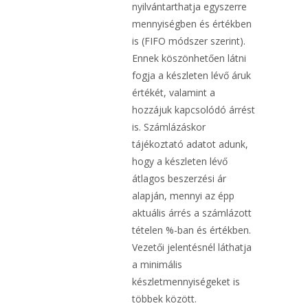
nyilvántarthatja egyszerre
mennyiségben és értékben
is (FIFO módszer szerint).
Ennek köszönhetően látni
fogja a készleten lévő áruk
értékét, valamint a
hozzájuk kapcsolódó árrést
is. Számlázáskor
tájékoztató adatot adunk,
hogy a készleten lévő
átlagos beszerzési ár
alapján, mennyi az épp
aktuális árrés a számlázott
tételen %-ban és értékben.
Vezetői jelentésnél láthatja
a minimális
készletmennyiségeket is
többek között.