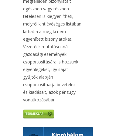
megfelelően bizonylatait
egészben vagy részben
tételesen is kiegyenlítheti,
melyről kintlévőséges listában
láthatja a még ki nem
egyenlített bizonylatokat.
Vezetői kimutatásoknál
gazdasági események
csoportosítására is hozzunk
egyenlegeket, így saját
gyűjtők alapján
csoportosíthatja bevételeit
és kiadásait, azok pénzügyi
vonatkozásában.