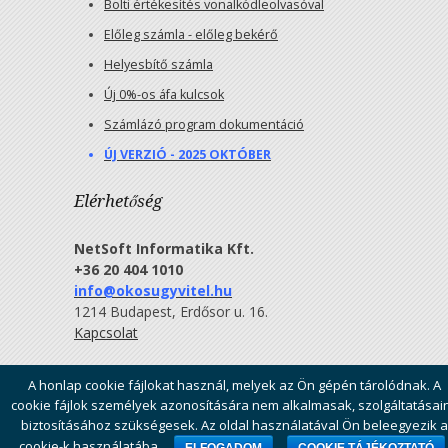
Bolti értékesítés vonalkódleolvasóval
Előleg számla - előleg bekérő
Helyesbítő számla
Új 0%-os áfa kulcsok
Számlázó program dokumentáció
ÚJ VERZIÓ - 2025 OKTÓBER
Elérhetőség
NetSoft Informatika Kft.
+36 20 404 1010
info@okosugyvitel.hu
1214 Budapest, Erdősor u. 16.
Kapcsolat
A honlap cookie fájlokat használ, melyek az Ön gépén tárolódnak. A
Minden jog fenntartva: NetSoft Informatika Kft.
Általános
cookie fájlok személyek azonosítására nem alkalmasak, szolgáltatásai
Szerződési Feltételek
biztosításához szükségesek. Az oldal használatával Ön beleegyezik a
Elérhetőség:
info@okosugyvitel.hu
Telefonszám: +36 20
cookie-k használatába.