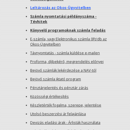
Leltározás az Okos-Ügyvitelben
Számla nyomtatási példányszáma -
Tévhitek
Könyvelő programoknak számla feladás
E-számla, vagy Elektronikus számla 0Ft/db az
Okos-Ügyvitelben
Távnyomtatás - számla küldése e-mailen
Proforma, díjbekérő, megrendelés előnyei
Bejövő számlák lekérdezése a NAV-tól
Bejövő számla iktató program
Pénztárjelentés és pénztár zárás
Közösségi értékesítés
Készletérték fogalma, szerepe, jelentése
Utolsó beszerzési ár felajánlása
Devizás eladási árak - Árlisták használata