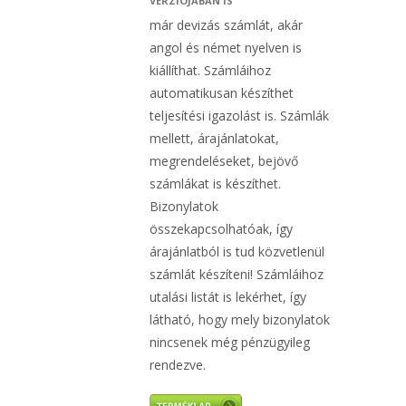
VERZIÓJÁBAN IS
már devizás számlát, akár
angol és német nyelven is
kiállíthat. Számláihoz
automatikusan készíthet
teljesítési igazolást is. Számlák
mellett, árajánlatokat,
megrendeléseket, bejövő
számlákat is készíthet.
Bizonylatok
összekapcsolhatóak, így
árajánlatból is tud közvetlenül
számlát készíteni! Számláihoz
utalási listát is lekérhet, így
látható, hogy mely bizonylatok
nincsenek még pénzügyileg
rendezve.