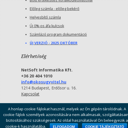
Bolti értékesítés vonalkódleolvasóval
Előleg számla - előleg bekérő
Helyesbítő számla
Új 0%-os áfa kulcsok
Számlázó program dokumentáció
ÚJ VERZIÓ - 2025 OKTÓBER
Elérhetőség
NetSoft Informatika Kft.
+36 20 404 1010
info@okosugyvitel.hu
1214 Budapest, Erdősor u. 16.
Kapcsolat
A honlap cookie fájlokat használ, melyek az Ön gépén tárolódnak. A
Minden jog fenntartva: NetSoft Informatika Kft.
Általános
cookie fájlok személyek azonosítására nem alkalmasak, szolgáltatásai
Szerződési Feltételek
biztosításához szükségesek. Az oldal használatával Ön beleegyezik a
Elérhetőség:
info@okosugyvitel.hu
Telefonszám: +36 20
cookie-k használatába.
ELFOGADOM
COOKIE TÁJÉKOZTATÓ