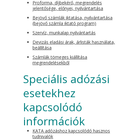
Proforma, díjbekérő, megrendelés
jelentősége, előnyei, nyilvántartása
Bejövő számlák iktatása, nyilvántartása
(bejövő számla iktató program)
Szervíz, munkalap nyilvántartás
Devizás eladási árak, árlisták használata,
beállítása
Számlák tömeges kiállítása
megrendelésekből
Speciális adózási
esetekhez
kapcsolódó
információk
KATA adózáshoz kapcsolódó hasznos
tudnivalók