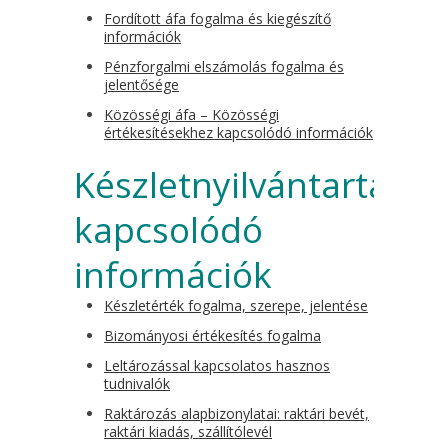
Fordított áfa fogalma és kiegészítő
információk
Pénzforgalmi elszámolás fogalma és
jelentősége
Közösségi áfa – Közösségi
értékesítésekhez kapcsolódó információk
Készletnyilvántartásho
kapcsolódó
információk
Készletérték fogalma, szerepe, jelentése
Bizományosi értékesítés fogalma
Leltározással kapcsolatos hasznos
tudnivalók
Raktározás alapbizonylatai: raktári bevét,
raktári kiadás, szállítólevél