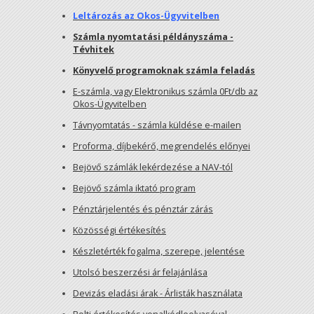
Leltározás az Okos-Ügyvitelben
Számla nyomtatási példányszáma -
Tévhitek
Könyvelő programoknak számla feladás
E-számla, vagy Elektronikus számla 0Ft/db az
Okos-Ügyvitelben
Távnyomtatás - számla küldése e-mailen
Proforma, díjbekérő, megrendelés előnyei
Bejövő számlák lekérdezése a NAV-tól
Bejövő számla iktató program
Pénztárjelentés és pénztár zárás
Közösségi értékesítés
Készletérték fogalma, szerepe, jelentése
Utolsó beszerzési ár felajánlása
Devizás eladási árak - Árlisták használata