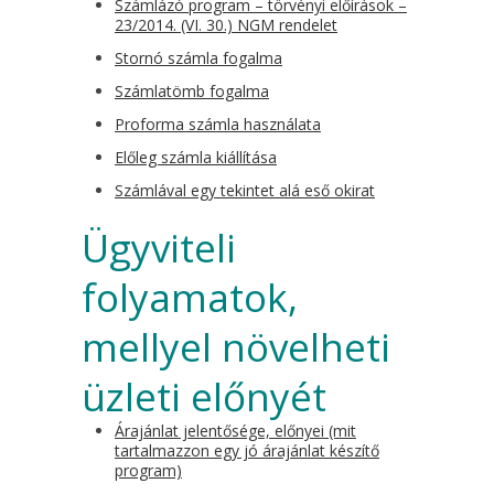
Számlázó program – törvényi előírások –
23/2014. (VI. 30.) NGM rendelet
Stornó számla fogalma
Számlatömb fogalma
Proforma számla használata
Előleg számla kiállítása
Számlával egy tekintet alá eső okirat
Ügyviteli
folyamatok,
mellyel növelheti
üzleti előnyét
Árajánlat jelentősége, előnyei (mit
tartalmazzon egy jó árajánlat készítő
program)