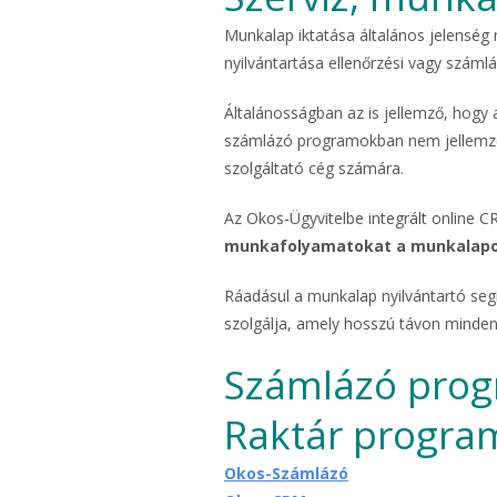
Munkalap iktatása általános jelenség
nyilvántartása ellenőrzési vagy számlá
Általánosságban az is jellemző, hogy 
számlázó programokban nem jellemző 
szolgáltató cég számára.
Az Okos-Ügyvitelbe integrált online 
munkafolyamatokat a munkalapokb
Ráadásul a munkalap nyilvántartó segí
szolgálja, amely hosszú távon minden
Számlázó prog
Raktár progra
Okos-Számlázó