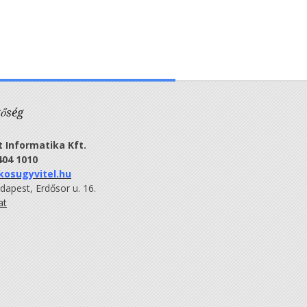
tőség
 Informatika Kft.
404 1010
kosugyvitel.hu
apest, Erdősor u. 16.
at