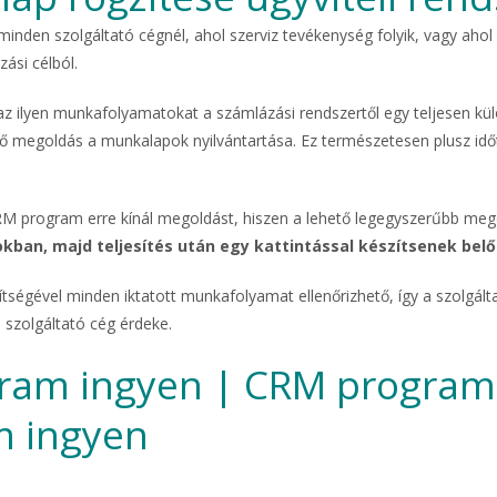
 minden szolgáltató cégnél, ahol szerviz tevékenység folyik, vagy a
zási célból.
az ilyen munkafolyamatokat a számlázási rendszertől egy teljesen kül
megoldás a munkalapok nyilvántartása. Ez természetesen plusz időt
CRM program erre kínál megoldást, hiszen a lehető legegyszerűbb meg
an, majd teljesítés után egy kattintással készítsenek belő
tségével minden iktatott munkafolyamat ellenőrizhető, így a szolgált
 szolgáltató cég érdeke.
ram ingyen | CRM program
m ingyen