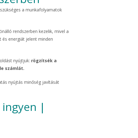
hol szükséges a munkafolyamatok
önálló rendszerben kezelik, mivel a
 és energiát jelent minden
oldást nyújtjuk:
rögzítsék a
le számlát.
atás nyújtás minőség javítását
 ingyen |