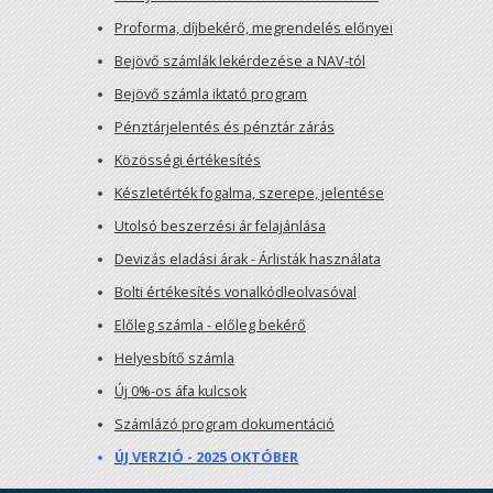
Proforma, díjbekérő, megrendelés előnyei
Bejövő számlák lekérdezése a NAV-tól
Bejövő számla iktató program
Pénztárjelentés és pénztár zárás
Közösségi értékesítés
Készletérték fogalma, szerepe, jelentése
Utolsó beszerzési ár felajánlása
Devizás eladási árak - Árlisták használata
Bolti értékesítés vonalkódleolvasóval
Előleg számla - előleg bekérő
Helyesbítő számla
Új 0%-os áfa kulcsok
Számlázó program dokumentáció
ÚJ VERZIÓ - 2025 OKTÓBER