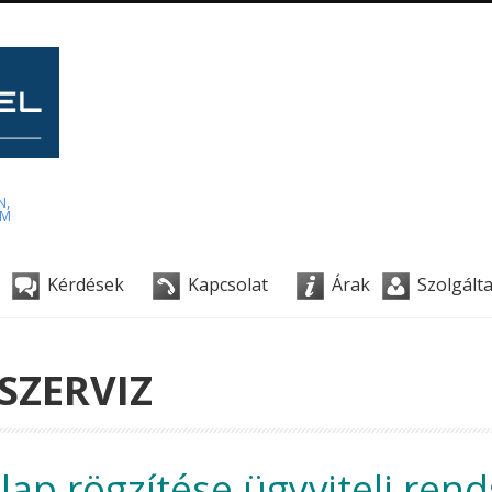
N,
AM
Kérdések
Kapcsolat
Árak
Szolgált
SZERVIZ
lap rögzítése ügyviteli ren