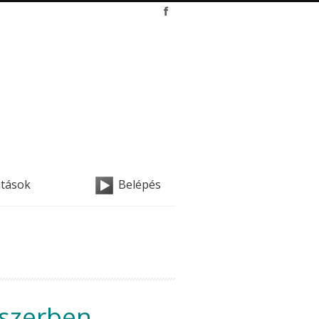
atások
Belépés
dszerben