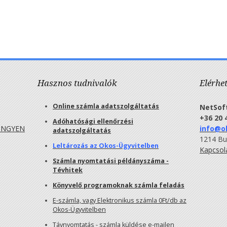
Hasznos tudnivalók
Elérhe
Online számla adatszolgáltatás
NetSoft
+36 20 
Adóhatósági ellenőrzési
INGYEN
info@o
adatszolgáltatás
1214 Bud
Leltározás az Okos-Ügyvitelben
Kapcsol
Számla nyomtatási példányszáma -
Tévhitek
Könyvelő programoknak számla feladás
E-számla, vagy Elektronikus számla 0Ft/db az
Okos-Ügyvitelben
Távnyomtatás - számla küldése e-mailen