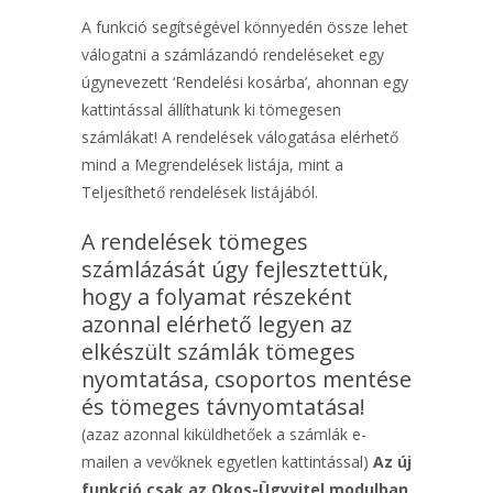
A funkció segítségével könnyedén össze lehet
válogatni a számlázandó rendeléseket egy
úgynevezett ‘Rendelési kosárba’, ahonnan egy
kattintással állíthatunk ki tömegesen
számlákat! A rendelések válogatása elérhető
mind a Megrendelések listája, mint a
Teljesíthető rendelések listájából.
A rendelések tömeges
számlázását úgy fejlesztettük,
hogy a folyamat részeként
azonnal elérhető legyen az
elkészült számlák tömeges
nyomtatása, csoportos mentése
és tömeges távnyomtatása!
(azaz azonnal kiküldhetőek a számlák e-
mailen a vevőknek egyetlen kattintással)
Az új
funkció csak az Okos-Ügyvitel modulban