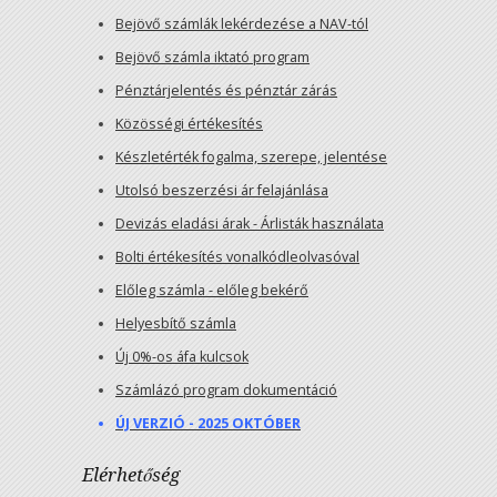
Bejövő számlák lekérdezése a NAV-tól
Bejövő számla iktató program
Pénztárjelentés és pénztár zárás
Közösségi értékesítés
Készletérték fogalma, szerepe, jelentése
Utolsó beszerzési ár felajánlása
Devizás eladási árak - Árlisták használata
Bolti értékesítés vonalkódleolvasóval
Előleg számla - előleg bekérő
Helyesbítő számla
Új 0%-os áfa kulcsok
Számlázó program dokumentáció
ÚJ VERZIÓ - 2025 OKTÓBER
Elérhetőség