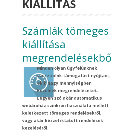
KIÁLLÍTÁS
Számlák tömeges
kiállítása
megrendelésekből
Minden olyan ügyfelünknek
szeretnénk támogatást nyújtani,
akik nagy mennyiségben
kezelnek megrendeléseket.
Legyen szó akár automatikus
webáruház szinkron használata mellett
keletkezett tömeges rendelésekről,
vagy akár kézzel iktatott rendelések
kezeléséről.