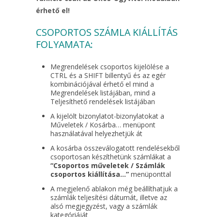
érhető el!
CSOPORTOS SZÁMLA KIÁLLÍTÁS
FOLYAMATA:
Megrendelések csoportos kijelölése a
CTRL és a SHIFT billentyű és az egér
kombinációjával érhető el mind a
Megrendelések listájában, mind a
Teljesíthető rendelések listájában
A kijelölt bizonylatot-bizonylatokat a
Műveletek / Kosárba… menüpont
használatával helyezhetjük át
A kosárba összeválogatott rendelésekből
csoportosan készíthetünk számlákat a
“Csoportos műveletek / Számlák
csoportos kiállítása…”
menüponttal
A megjelenő ablakon még beállíthatjuk a
számlák teljesítési dátumát, illetve az
alsó megjegyzést, vagy a számlák
kategóriáját