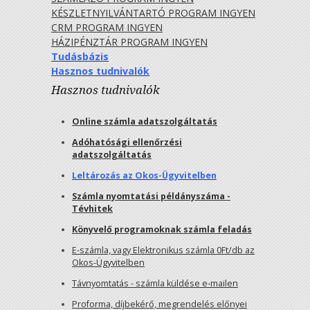
KÉSZLETNYILVÁNTARTÓ PROGRAM INGYEN
CRM PROGRAM INGYEN
HÁZIPÉNZTÁR PROGRAM INGYEN
Tudásbázis
Hasznos tudnivalók
Hasznos tudnivalók
Online számla adatszolgáltatás
Adóhatósági ellenőrzési
adatszolgáltatás
Leltározás az Okos-Ügyvitelben
Számla nyomtatási példányszáma -
Tévhitek
Könyvelő programoknak számla feladás
E-számla, vagy Elektronikus számla 0Ft/db az
Okos-Ügyvitelben
Távnyomtatás - számla küldése e-mailen
Proforma, díjbekérő, megrendelés előnyei